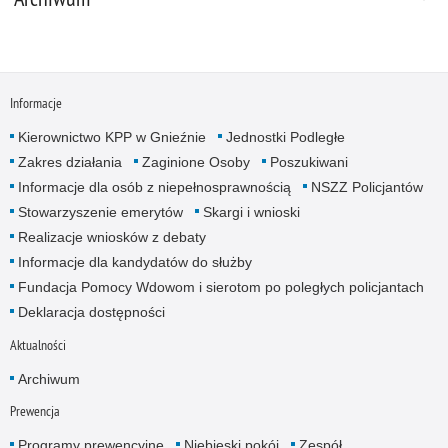
Informacje
Kierownictwo KPP w Gnieźnie
Jednostki Podległe
Zakres działania
Zaginione Osoby
Poszukiwani
Informacje dla osób z niepełnosprawnością
NSZZ Policjantów
Stowarzyszenie emerytów
Skargi i wnioski
Realizacje wniosków z debaty
Informacje dla kandydatów do służby
Fundacja Pomocy Wdowom i sierotom po poległych policjantach
Deklaracja dostępności
Aktualności
Archiwum
Prewencja
Programy prewencyjne
Niebieski pokój
Zespół