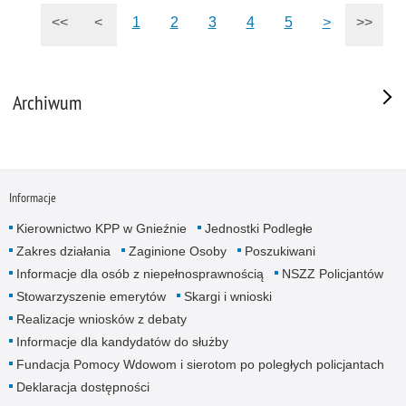
<<
<
1
2
3
4
5
>
>>
Archiwum
Informacje
Kierownictwo KPP w Gnieźnie
Jednostki Podległe
Zakres działania
Zaginione Osoby
Poszukiwani
Informacje dla osób z niepełnosprawnością
NSZZ Policjantów
Stowarzyszenie emerytów
Skargi i wnioski
Realizacje wniosków z debaty
Informacje dla kandydatów do służby
Fundacja Pomocy Wdowom i sierotom po poległych policjantach
Deklaracja dostępności