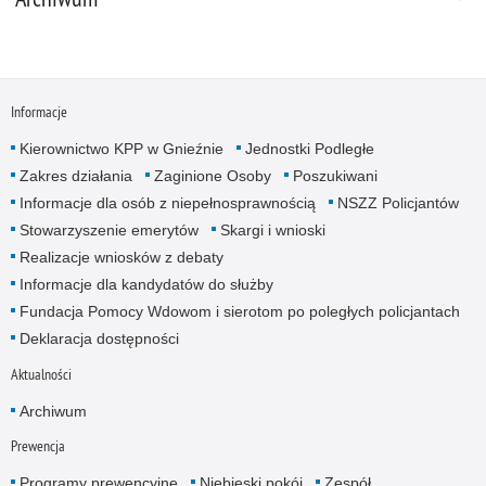
Informacje
Kierownictwo KPP w Gnieźnie
Jednostki Podległe
Zakres działania
Zaginione Osoby
Poszukiwani
Informacje dla osób z niepełnosprawnością
NSZZ Policjantów
Stowarzyszenie emerytów
Skargi i wnioski
Realizacje wniosków z debaty
Informacje dla kandydatów do służby
Fundacja Pomocy Wdowom i sierotom po poległych policjantach
Deklaracja dostępności
Aktualności
Archiwum
Prewencja
Programy prewencyjne
Niebieski pokój
Zespół