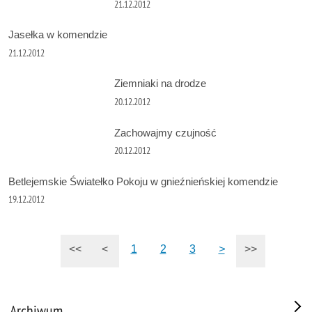
21.12.2012
Jasełka w komendzie
21.12.2012
Ziemniaki na drodze
20.12.2012
Zachowajmy czujność
20.12.2012
Betlejemskie Światełko Pokoju w gnieźnieńskiej komendzie
19.12.2012
<<
<
1
2
3
>
>>
Archiwum