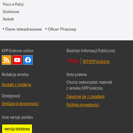
Praca w Policji
Dzielnicowi
Kontakt
Dane teleadresowe
Oficer Prasowy
KPP Gniezno online
Biuletyn Informacji Publicznej
BIP KPP Gniezno
Redakcja serwisu
Nota prawna
Chcesz wykorzystać materiał
Kontakt z redakcją
z serwisu KPP Gniezno.
Dostępność
Zapoznaj się z zasadami
Deklaracja dostępności
Polityka prywatności
Inne wersje portalu
wersja tekstowa