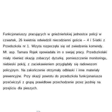
Funkcjonariuszy pracujących w gnieźnieńskiej jednostce policji w
czwartek, 26 kwietnia odwiedzili niecodzienni goście – 4 i 5-latki z
Przedszkola nr 1. Wizyta rozpoczęła się od zwiedzenia komendy.
Mł. asp. Tamara Rojek opowiadała im o swojej pracy. Przedszkolaki
miały również okazję zobaczyć dyżurkę, pomieszczenie monitoringu,
niebieski pokój, z zaciekawieniem przyglądały się radiowozom
policyjnym. Na zakończenie otrzymały odblaski i inne materiały
prewencyjne. Przy okazji powrotu do przedszkola funkcjonariusze
przećwiczyli z grupą prawidłowe przechodzenie przez jezdnię na
przejściu dla pieszych.