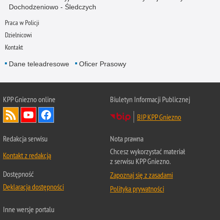
Dochodzeniowo - Śledczych
Praca w Policji
Dzielnicowi
Kontakt
Dane teleadresowe
Oficer Prasowy
KPP Gniezno online
Biuletyn Informacji Publicznej
BIP KPP Gniezno
Redakcja serwisu
Nota prawna
Chcesz wykorzystać materiał
Kontakt z redakcją
z serwisu KPP Gniezno.
Dostępność
Zapoznaj się z zasadami
Deklaracja dostępności
Polityka prywatności
Inne wersje portalu