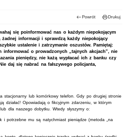
Powrót
Drukuj
 wahaj się poinformować nas o każdym niepokojącym
ują żadnej informacji i sprawdzą każdy niepokojący
zybkie ustalenie i zatrzymanie oszustów. Pamiętaj:
fon informować o prowadzonych „tajnych akcjach”, nie
kazania pieniędzy, nie każą wypłacać ich z banku czy
Nie daj się nabrać na fałszywego policjanta,
 stacjonarny lub komórkowy telefon. Gdy po drugiej stronie
ją działać! Opowiadają o fikcyjnym zdarzeniu, w którym
, lub dla naszego dobytku. Wtedy słyszymy o:
k i potrzebne mu są natychmiast pieniądze (metoda „na
 na konto, dlatego koniecznie trzeba wybrać z banku środki