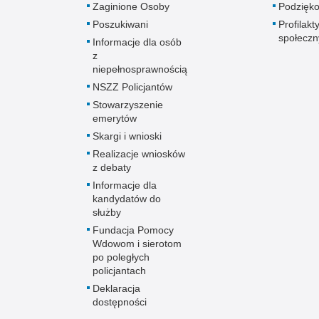
Zaginione Osoby
Podzięk
Poszukiwani
Profilakt
społeczn
Informacje dla osób
z
niepełnosprawnością
NSZZ Policjantów
Stowarzyszenie
emerytów
Skargi i wnioski
Realizacje wniosków
z debaty
Informacje dla
kandydatów do
służby
Fundacja Pomocy
Wdowom i sierotom
po poległych
policjantach
Deklaracja
dostępności