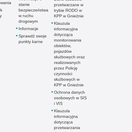
owania
stanie
przetwarzane w
yk
bezpieczeństwa
trybie RODO w
y
w ruchu
KPP w Gnieźnie
drogowym
Klauzula
Informacje
informacyjna
dotycząca
Sprawdź swoje
monitorowania
punkty karne
obiektów,
pojazdów
służbowych oraz
realizowanych
przez Policję
czynności
służbowych w
KPP w Gnieźnie
Ochrona danych
osobowych w SIS
i VIS
Klauzula
informacyjna
dotycząca
przetwarzania