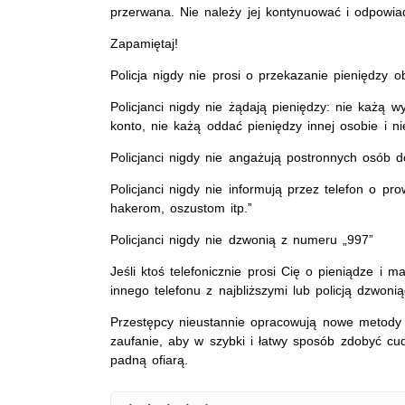
przerwana. Nie należy jej kontynuować i odpowiad
Zapamiętaj!
Policja nigdy nie prosi o przekazanie pieniędzy 
Policjanci nigdy nie żądają pieniędzy: nie każą wy
konto, nie każą oddać pieniędzy innej osobie i n
Policjanci nigdy nie angażują postronnych osób do 
Policjanci nigdy nie informują przez telefon o pr
hakerom, oszustom itp.”
Policjanci nigdy nie dzwonią z numeru „997”
Jeśli ktoś telefonicznie prosi Cię o pieniądze i m
innego telefonu z najbliższymi lub policją dzwon
Przestępcy nieustannie opracowują nowe metody 
zaufanie, aby w szybki i łatwy sposób zdobyć cu
padną ofiarą.