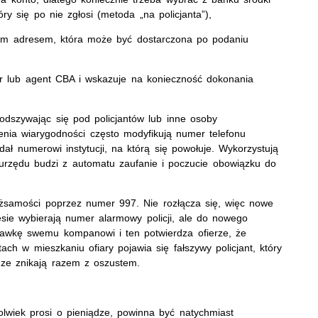
óry się po nie zgłosi (metoda „na policjanta”),
nym adresem, która może być dostarczona po podaniu
or lub agent CBA i wskazuje na konieczność dokonania
odszywając się pod policjantów lub inne osoby
zenia wiarygodności często modyfikują numer telefonu
ał numerowi instytucji, na którą się powołuje. Wykorzystują
urzędu budzi z automatu zaufanie i poczucie obowiązku do
tożsamości poprzez numer 997. Nie rozłącza się, więc nowe
esie wybierają numer alarmowy policji, ale do nowego
chawkę swemu kompanowi i ten potwierdza ofierze, że
ach w mieszkaniu ofiary pojawia się fałszywy policjant, który
dze znikają razem z oszustem.
olwiek prosi o pieniądze, powinna być natychmiast