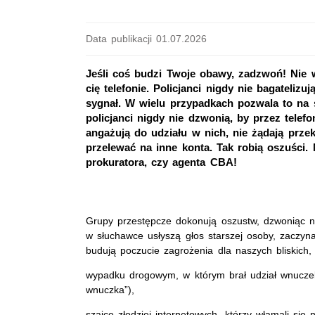
Data publikacji 01.07.2026
Jeśli coś budzi Twoje obawy, zadzwoń! Nie
cię telefonie. Policjanci nigdy nie bagateliz
sygnał. W wielu przypadkach pozwala to na s
policjanci nigdy nie dzwonią, by przez tele
angażują do udziału w nich, nie żądają prze
przelewać na inne konta. Tak robią oszuści. 
prokuratora, czy agenta CBA!
Grupy przestępcze dokonują oszustw, dzwoniąc na
w słuchawce usłyszą głos starszej osoby, zaczyna
budują poczucie zagrożenia dla naszych bliskich
wypadku drogowym, w którym brał udział wnucze
wnuczka”),
szajce złodziei internetowych, którzy włamali się