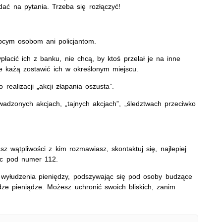
ać na pytania. Trzeba się rozłączyć!
obcym osobom ani policjantom.
płacić ich z banku, nie chcą, by ktoś przelał je na inne
ie każą zostawić ich w określonym miejscu.
realizacji „akcji złapania oszusta”.
owadzonych akcjach, „tajnych akcjach”, „śledztwach przeciwko
asz wątpliwości z kim rozmawiasz, skontaktuj się, najlepiej
iąc pod numer 112.
wyłudzenia pieniędzy, podszywając się pod osoby budzące
dze pieniądze. Możesz uchronić swoich bliskich, zanim