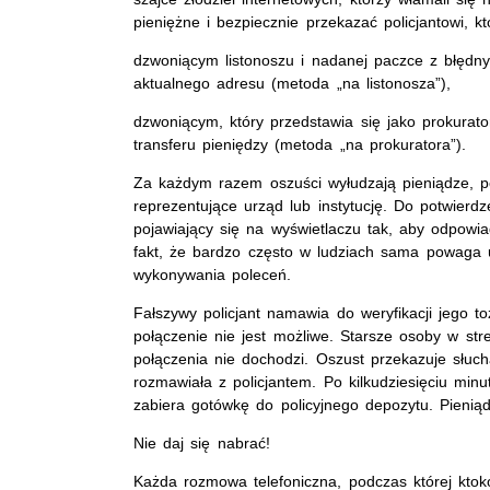
pieniężne i bezpiecznie przekazać policjantowi, kt
dzwoniącym listonoszu i nadanej paczce z błęd
aktualnego adresu (metoda „na listonosza”),
dzwoniącym, który przedstawia się jako prokurat
transferu pieniędzy (metoda „na prokuratora”).
Za każdym razem oszuści wyłudzają pieniądze, p
reprezentujące urząd lub instytucję. Do potwierd
pojawiający się na wyświetlaczu tak, aby odpowiad
fakt, że bardzo często w ludziach sama powaga 
wykonywania poleceń.
Fałszywy policjant namawia do weryfikacji jego 
połączenie nie jest możliwe. Starsze osoby w str
połączenia nie dochodzi. Oszust przekazuje słu
rozmawiała z policjantem. Po kilkudziesięciu minut
zabiera gotówkę do policyjnego depozytu. Pienią
Nie daj się nabrać!
Każda rozmowa telefoniczna, podczas której ktok