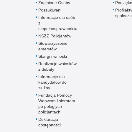
Zaginione Osoby
Podzięk
Poszukiwani
Profilakt
społeczn
Informacje dla osób
z
niepełnosprawnością
NSZZ Policjantów
Stowarzyszenie
emerytów
Skargi i wnioski
Realizacje wniosków
z debaty
Informacje dla
kandydatów do
służby
Fundacja Pomocy
Wdowom i sierotom
po poległych
policjantach
Deklaracja
dostępności