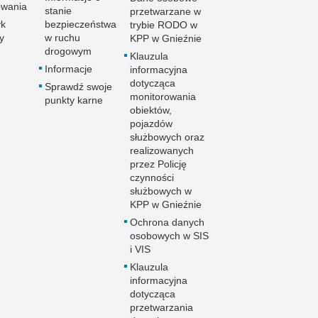
owania
stanie
przetwarzane w
yk
bezpieczeństwa
trybie RODO w
y
w ruchu
KPP w Gnieźnie
drogowym
Klauzula
Informacje
informacyjna
dotycząca
Sprawdź swoje
monitorowania
punkty karne
obiektów,
pojazdów
służbowych oraz
realizowanych
przez Policję
czynności
służbowych w
KPP w Gnieźnie
Ochrona danych
osobowych w SIS
i VIS
Klauzula
informacyjna
dotycząca
przetwarzania