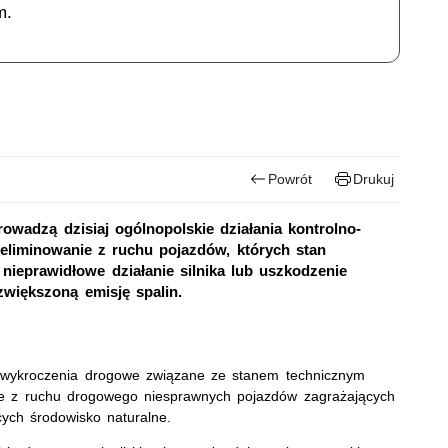
m.
Powrót
Drukuj
owadzą dzisiaj ogólnopolskie działania kontrolno-
liminowanie z ruchu pojazdów, których stan
ieprawidłowe działanie silnika lub uszkodzenie
iększoną emisję spalin.
e wykroczenia drogowe związane ze stanem technicznym
ie z ruchu drogowego niesprawnych pojazdów zagrażających
ych środowisko naturalne.