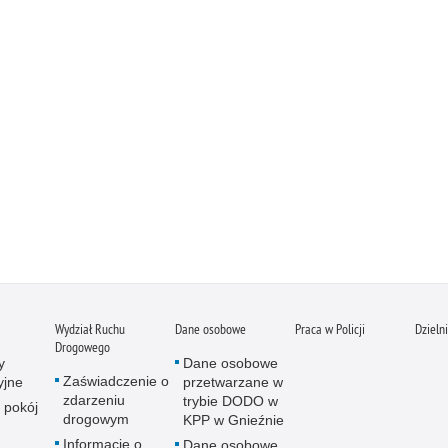
Wydział Ruchu
Dane osobowe
Praca w Policji
Dzieln
Drogowego
y
Dane osobowe
Zaświadczenie o
yjne
przetwarzane w
zdarzeniu
trybie DODO w
 pokój
drogowym
KPP w Gnieźnie
Informacje o
Dane osobowe