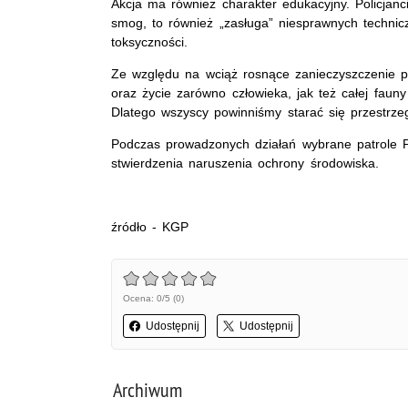
Akcja ma również charakter edukacyjny. Policjanc
smog, to również „zasługa” niesprawnych technic
toksyczności.
Ze względu na wciąż rosnące zanieczyszczenie p
oraz życie zarówno człowieka, jak też całej fauny
Dlatego wszyscy powinniśmy starać się przestrze
Podczas prowadzonych działań wybrane patrole P
stwierdzenia naruszenia ochrony środowiska.
źródło - KGP
Ocena: 0/5 (0)
Udostępnij
Udostępnij
Archiwum