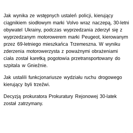
Jak wynika ze wstępnych ustaleń policji, kieruj
ą
cy
ciągnikiem siodłowym marki Volvo wraz naczepą
,
30
-letni
obywatel Ukrainy
,
podczas wyprzedzania zderzył się z
wyprzedzanym motorowerem marki Peugeot, kierowanym
przez 69-letniego mieszkańca Trzemeszna. W wyniku
zderzenia motorowerzysta z poważnymi obrażeniami
ciała został karetką pogotowia przetransportowany do
szpitala w Gnieźnie.
Jak ustalili funkcjonariusze wydziału ruchu drogowego
kierujący
byli trzeźwi.
Decyzją prokuratora Prokuratury Rejonow
ej 30-latek
został zatrzymany.