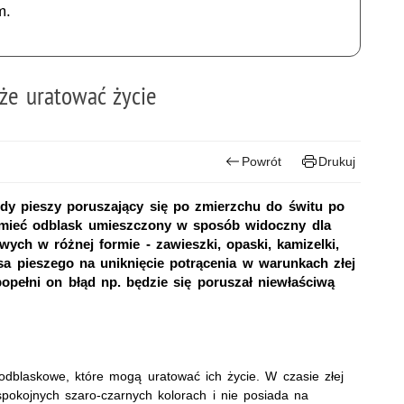
m.
że uratować życie
Powrót
Drukuj
żdy pieszy poruszający się po zmierzchu do świtu po
ieć odblask umieszczony w sposób widoczny dla
ych w różnej formie - zawieszki, opaski, kamizelki,
nsa pieszego na uniknięcie potrącenia w warunkach złej
popełni on błąd np. będzie się poruszał niewłaściwą
 odblaskowe, które mogą uratować ich życie. W czasie złej
pokojnych szaro-czarnych kolorach i nie posiada na