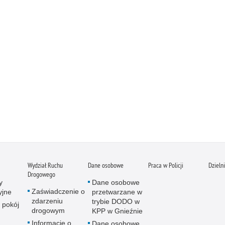
Wydział Ruchu
Dane osobowe
Praca w Policji
Dzieln
Drogowego
y
Dane osobowe
Zaświadczenie o
yjne
przetwarzane w
zdarzeniu
trybie DODO w
 pokój
drogowym
KPP w Gnieźnie
Informacje o
Dane osobowe