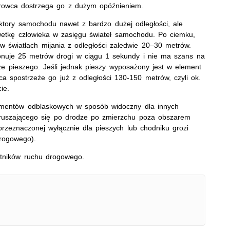
erowca dostrzega go z dużym opóźnieniem.
ektory samochodu nawet z bardzo dużej odległości, ale
wetkę człowieka w zasięgu świateł samochodu. Po ciemku,
 światłach mijania z odległości zaledwie 20–30 metrów.
konuje 25 metrów drogi w ciągu 1 sekundy i nie ma szans na
ze pieszego. Jeśli jednak pieszy wyposażony jest w element
a spostrzeże go już z odległości 130-150 metrów, czyli ok.
ie.
ementów odblaskowych w sposób widoczny dla innych
ruszającego się po drodze po zmierzchu poza obszarem
zeznaczonej wyłącznie dla pieszych lub chodniku grozi
drogowego).
stników ruchu drogowego.