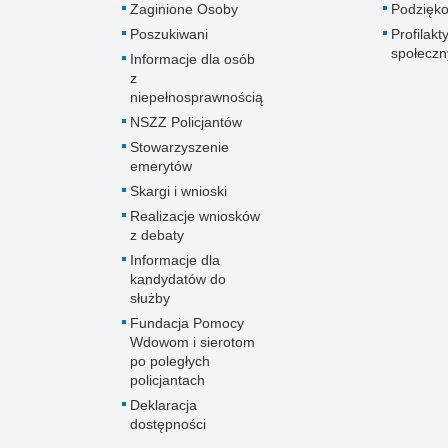
Zaginione Osoby
Podzięk
Poszukiwani
Profilakt
społeczn
Informacje dla osób
z
niepełnosprawnością
NSZZ Policjantów
Stowarzyszenie
emerytów
Skargi i wnioski
Realizacje wniosków
z debaty
Informacje dla
kandydatów do
służby
Fundacja Pomocy
Wdowom i sierotom
po poległych
policjantach
Deklaracja
dostępności