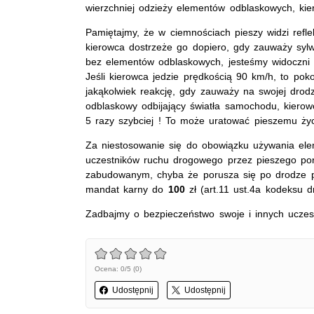
wierzchniej odzieży elementów odblaskowych, ki
Pamiętajmy, że w ciemnościach pieszy widzi refl
kierowca dostrzeże go dopiero, gdy zauważy syl
bez elementów odblaskowych, jesteśmy widoczni w
Jeśli kierowca jedzie prędkością 90 km/h, to po
jakąkolwiek reakcję, gdy zauważy na swojej drod
odblaskowy odbijający światła samochodu, kierowc
5 razy szybciej ! To może uratować pieszemu życ
Za niestosowanie się do obowiązku używania el
uczestników ruchu drogowego przez pieszego po
zabudowanym, chyba że porusza się po drodze pr
mandat karny do
100
zł (art.11 ust.4a kodeksu 
Zadbajmy o bezpieczeństwo swoje i innych ucze
Ocena: 0/5 (0)
Udostępnij
Udostępnij