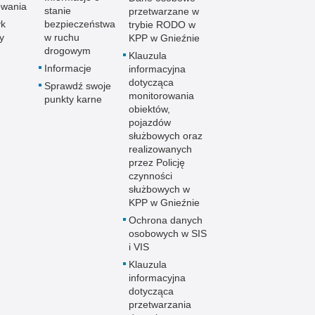
owania
stanie
przetwarzane w
yk
bezpieczeństwa
trybie RODO w
y
w ruchu
KPP w Gnieźnie
drogowym
Klauzula
Informacje
informacyjna
dotycząca
Sprawdź swoje
monitorowania
punkty karne
obiektów,
pojazdów
służbowych oraz
realizowanych
przez Policję
czynności
służbowych w
KPP w Gnieźnie
Ochrona danych
osobowych w SIS
i VIS
Klauzula
informacyjna
dotycząca
przetwarzania