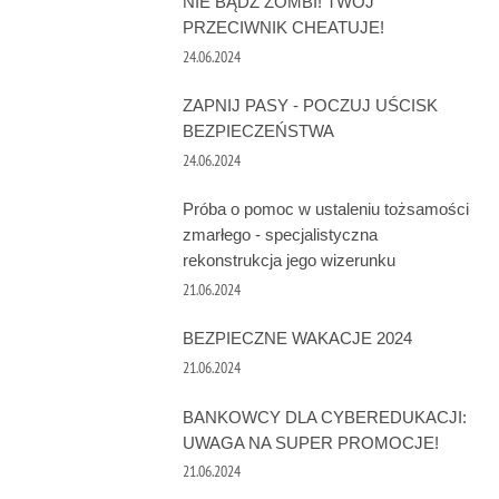
NIE BĄDŹ ZOMBI! TWÓJ
PRZECIWNIK CHEATUJE!
24.06.2024
ZAPNIJ PASY - POCZUJ UŚCISK
BEZPIECZEŃSTWA
24.06.2024
Próba o pomoc w ustaleniu tożsamości
zmarłego - specjalistyczna
rekonstrukcja jego wizerunku
21.06.2024
BEZPIECZNE WAKACJE 2024
21.06.2024
BANKOWCY DLA CYBEREDUKACJI:
UWAGA NA SUPER PROMOCJE!
21.06.2024