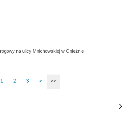
ogowy na ulicy Mnichowskiej w Gnieźnie
1
2
3
>
>>