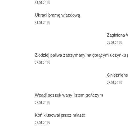
31.01.2013
Ukradł bramę wjazdową
31.01.2013
Zaginiona W
29.01.2013
Złodziej paliwa zatrzymany na gorącym uczynku 
28.01.2013
Gnieźnieńs
28.01.2013
Wpadł poszukiwany listem gończym
25.01.2013
Koń kłusował przez miasto
25.01.2013