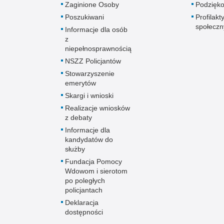
Zaginione Osoby
Podzięk
Poszukiwani
Profilakt
społeczn
Informacje dla osób
z
niepełnosprawnością
NSZZ Policjantów
Stowarzyszenie
emerytów
Skargi i wnioski
Realizacje wniosków
z debaty
Informacje dla
kandydatów do
służby
Fundacja Pomocy
Wdowom i sierotom
po poległych
policjantach
Deklaracja
dostępności