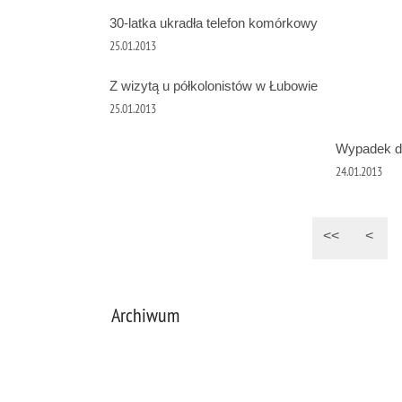
30-latka ukradła telefon komórkowy
25.01.2013
Z wizytą u półkolonistów w Łubowie
25.01.2013
Wypadek dr
24.01.2013
<<
<
Archiwum