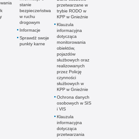
owania
stanie
przetwarzane w
yk
bezpieczeństwa
trybie RODO w
y
w ruchu
KPP w Gnieźnie
drogowym
Klauzula
Informacje
informacyjna
dotycząca
Sprawdź swoje
monitorowania
punkty karne
obiektów,
pojazdów
służbowych oraz
realizowanych
przez Policję
czynności
służbowych w
KPP w Gnieźnie
Ochrona danych
osobowych w SIS
i VIS
Klauzula
informacyjna
dotycząca
przetwarzania