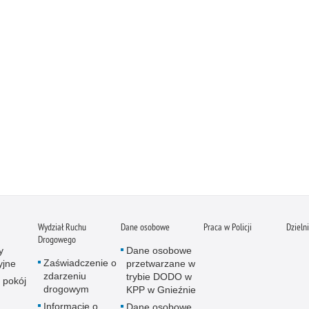
Wydział Ruchu
Dane osobowe
Praca w Policji
Dzieln
Drogowego
y
Dane osobowe
Zaświadczenie o
yjne
przetwarzane w
zdarzeniu
trybie DODO w
 pokój
drogowym
KPP w Gnieźnie
Informacje o
Dane osobowe